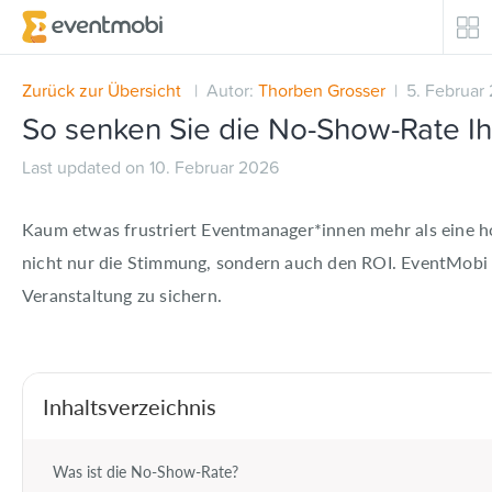
Kernprodukte
Zurück zur Übersicht
| Autor:
Thorben Grosser
| 5. Februar
So senken Sie die No-Show-Rate Ih
Teilnehmerengagement
Last updated on 10. Februar 2026
Eventautomatisierung / Sicherheit
Kaum etwas frustriert Eventmanager*innen mehr als eine 
nicht nur die Stimmung, sondern auch den ROI. EventMobi 
Erfolgsgeschichten
Veranstaltung zu sichern.
Unsere Kunden
Top Branchen
Inhaltsverzeichnis
Ressourcen
Was ist die No-Show-Rate?