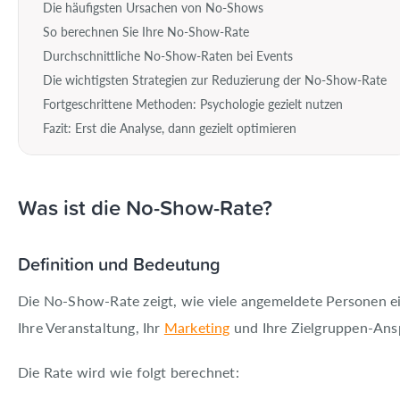
Über EventMobi
Die häufigsten Ursachen von No-Shows
So berechnen Sie Ihre No-Show-Rate
Technologiebranche
Durchschnittliche No-Show-Raten bei Events
Die wichtigsten Strategien zur Reduzierung der No-Show-Rate
Gesundheitswesen
Fortgeschrittene Methoden: Psychologie gezielt nutzen
Fazit: Erst die Analyse, dann gezielt optimieren
Finanzbranche
Preise
Was ist die No-Show-Rate?
EN
DE
Definition und Bedeutung
Demo anfordern
Die No-Show-Rate zeigt, wie viele angemeldete Personen e
Ihre Veranstaltung, Ihr
Marketing
und Ihre Zielgruppen-Ans
Die Rate wird wie folgt berechnet: