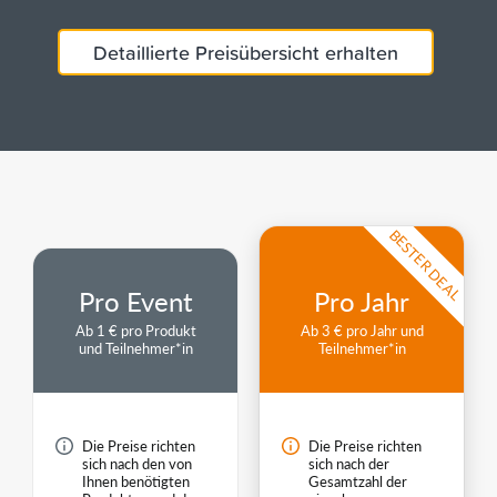
Über EventMobi
Detaillierte Preisübersicht erhalten
Technologiebranche
Gesundheitswesen
Finanzbranche
BESTER DEAL
Preise
Pro Event
Pro Jahr
EN
DE
Ab 1 € pro Produkt
Ab 3 € pro Jahr und
und Teilnehmer*in
Teilnehmer*in
Demo anfordern
Die Preise richten
Die Preise richten
sich nach den von
sich nach der
Ihnen benötigten
Gesamtzahl der