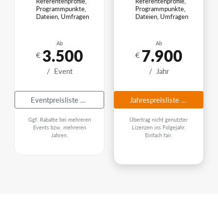
Referentenprofile,
Referentenprofile,
Programmpunkte,
Programmpunkte,
Dateien, Umfragen
Dateien, Umfragen
Ab
Ab
3.500
7.900
€
€
/
Event
/
Jahr
Eventpreisliste anfordern
Jahrespreisliste anfordern
Ggf. Rabatte bei mehreren
Übertrag nicht genutzter
Events bzw. mehreren
Lizenzen ins Folgejahr.
Jahren.
Einfach fair.